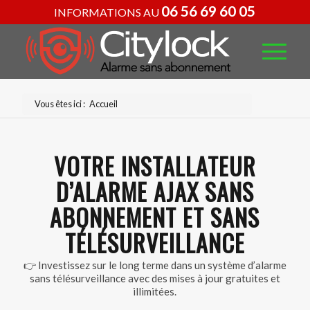
06 56 69 60 05
INFORMATIONS AU
Vous êtes ici :
Accueil
VOTRE INSTALLATEUR
D’ALARME AJAX SANS
ABONNEMENT ET SANS
TÉLÉSURVEILLANCE
👉 Investissez sur le long terme dans un système d’alarme
sans télésurveillance avec des mises à jour gratuites et
illimitées.