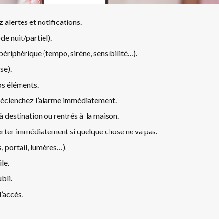
alertes et notifications.
 nuit/partiel).
riphérique (tempo, sirène, sensibilité…).
se).
os éléments.
t déclenchez l’alarme immédiatement.
à destination ou rentrés à la maison.
lerter immédiatement si quelque chose ne va pas.
, portail, lumères…).
le.
bli.
d’accès.